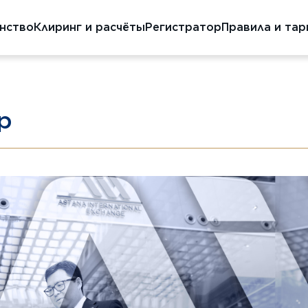
енство
Клиринг и расчёты
Регистратор
Правила и та
р