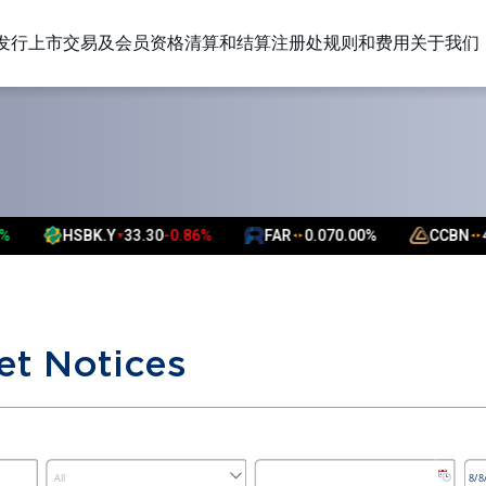
发行上市
交易及会员资格
清算和结算
注册处
规则和费用
关于我们
S
HSBK.Y
33.30
-0.86%
FAR
0.07
0.00%
CCBN
48
▼
▲
▲
▲
▲
et Notices