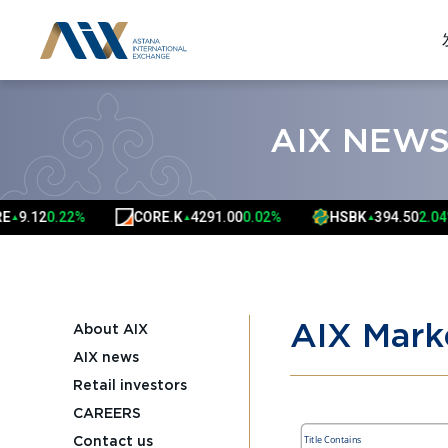
AIX NEW
9.12
0.22%
CORE.K
4291.00
0.02%
HSBK
394.50
2.04%
▲
▲
▲
AIX Mark
About AIX
AIX news
Retail investors
CAREERS
Contact us