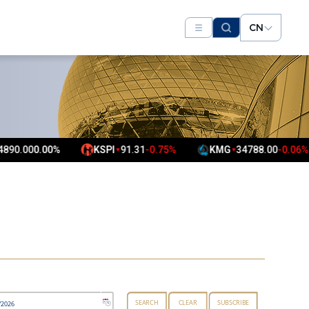
CN
90.00
0.00%
KSPI
91.31
-0.75%
KMG
34788.00
-0.06%
▼
▼