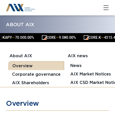
ABOUT AIX
KAP.Y
70.00
0.00%
CORE
9.08
0.00%
CORE.K
4315.40
▲
▲
▲
▲
▲
▲
About AIX
AIX news
News
Overview
AIX Market Notices
Corporate governance
AIX CSD Market Noti
AIX Shareholders
Overview